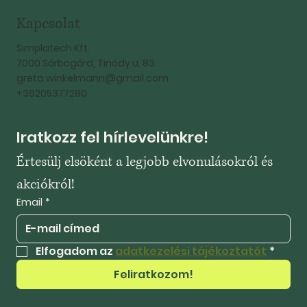
Kapcsolat
Simplatech Kft.
7000 Sárbogárd, Tinódy u. 83.
greta.winkelmann@gmail.com
+36205377280
Iratkozz fel hírlevelünkre!
Értesülj elsöként a legjobb elvonulásokról és 
akciókról!
Email
*
Elfogadom az 
adatkezelési tájékoztatót
*
Feliratkozom!