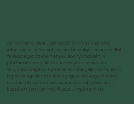
Az "Ashrama elvonuláskereső" platform kizárólag
információs és közvetítő célokat szolgál, és nem vállal
felelősséget az események lebonyolításáért. A
platformon megjelenő események a szervezők
tulajdonát képezik. A platformon megjelenő cím, leírás,
képek és egyéb adatok megegyeznek vagy részben
módosított változatai a szervező által nyilvánosan
közzétett tartalomnak. © 2025 Simplatech Kft.