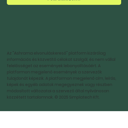
Az "Ashrama elvonuláskereső" platform kizárólag
információs és közvetítő célokat szolgál, és nem vállal
felelősséget az események lebonyolításáért. A
platformon megjelenő események a szervezők
tulajdonát képezik. A platformon megjelenő cím, leírás,
képek és egyéb adatok megegyeznek vagy részben
módosított változatai a szervező által nyilvánosan
közzétett tartalomnak. © 2025 Simplatech Kft.