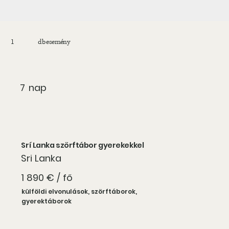
1
db esemény
7
nap
Srí Lanka szörftábor gyerekekkel
Sri Lanka
1 890 € / fő
külföldi elvonulások, szörftáborok,
gyerektáborok