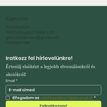
Kapcsolat
Simplatech Kft.
7000 Sárbogárd, Tinódy u. 83.
greta.winkelmann@gmail.com
+36205377280
Iratkozz fel hírlevelünkre!
Értesülj elsöként a legjobb elvonulásokról és 
akciókról!
Email
*
Elfogadom az 
adatkezelési tájékoztatót
*
Feliratkozom!