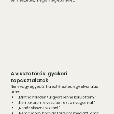
természetes, mégis meglepő lehet.
A visszatérés: gyakori 
tapasztalatok
Nem vagy egyedül
, ha ezt érezted egy elvonulás 
után:
„Mintha minden túl gyors lenne körülöttem.”
„Nem akarom elveszíteni ezt a nyugalmat.”
„Nehéz visszazökkenni.”
„Nem tudom, hogyan tartsam meg azt, amit 