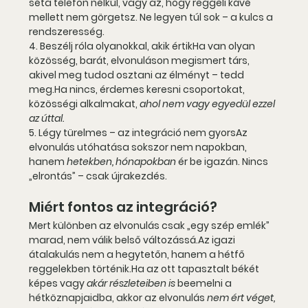
séta telefon nélkül, vagy az, hogy reggeli kávé 
mellett nem görgetsz. 
Ne legyen túl sok – a kulcs a 
rendszeresség.
4. Beszélj róla olyanokkal, akik értik
Ha van olyan 
közösség, barát, elvonuláson megismert társ, 
akivel meg tudod osztani az élményt – tedd 
meg.Ha nincs, érdemes keresni csoportokat, 
közösségi alkalmakat, 
ahol nem vagy egyedül ezzel 
az úttal.
5. Légy türelmes – az integráció nem gyors
Az 
elvonulás utóhatása sokszor nem napokban, 
hanem 
hetekben, hónapokban
 ér be igazán. Nincs 
„elrontás” – csak újrakezdés.
Miért fontos az integráció?
Mert különben az elvonulás csak „egy szép emlék” 
marad, nem válik belső 
változássá.
Az
 igazi 
átalakulás nem a hegytetőn, hanem a hétfő 
reggelekben történik.
Ha az ott tapasztalt békét 
képes vagy 
akár részleteiben is
 beemelni a 
hétköznapjaidba, akkor az elvonulás 
nem ért véget, 