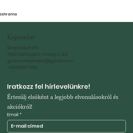
ashrama
Kapcsolat
Simplatech Kft.
7000 Sárbogárd, Tinódy u. 83.
greta.winkelmann@gmail.com
+36205377280
Iratkozz fel hírlevelünkre!
Értesülj elsöként a legjobb elvonulásokról és 
akciókról!
Email
*