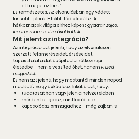
ott megéreztem.”
Ez természetes. Az elvonulásban egy védett, 
lassabb, jelenlét-telibb térbe kerülsz. A 
hétköznapok világa ehhez képest gyakran 
zajos, 
ingergazdag és elvárásokkal teli.
Mit jelent az integráció?
Az 
integráció
 azt jelenti, hogy 
az elvonuláson 
szerzett felismeréseidet, érzéseidet, 
tapasztalataidat beépíted a hétköznapi 
életedbe
 – nem elveszíted őket, hanem 
viszed 
magaddal.
Ez nem azt jelenti, hogy mostantól minden napod 
meditatív vagy békés lesz. Inkább azt, hogy:
tudatosabban vagy jelen a helyzeteidben
másként reagálsz, mint korábban
kapcsolódsz önmagadhoz – még zajban is