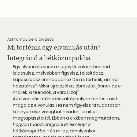
Ashrama
2 perc olvasás
Mi történik egy elvonulás után? –
Integráció a hétköznapokba
Egy elvonulás során megnyílik valami benned: 
lelassulsz, mélyebben figyelsz, feltöltődsz, 
kapcsolódsz 
önmagadhoz.
De
 mi történik, amikor 
hazatérsz? Mikor újra szól az ébresztő, jönnek az e-
mailek, a teendők, a városi zaj?
Az elvonulás utáni időszak éppolyan fontos
, mint 
maga az elvonulás. Ha nem figyelsz rá tudatosan, 
könnyen elszivároghat minden, amit ott 
megtapasztaltál. Ebben a cikkben megmutatom, 
hogyan tudod integrálni az élményt a 
hétköznapokba
 – és mi az, ami ilyenkor 