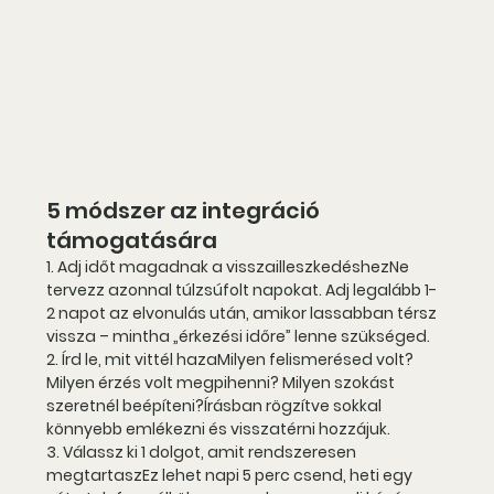
5 módszer az integráció 
támogatására
1. Adj időt magadnak a visszailleszkedéshez
Ne 
tervezz azonnal túlzsúfolt napokat. Adj legalább 1-
2 napot az elvonulás után, amikor lassabban térsz 
vissza – mintha „érkezési időre” lenne szükséged.
2. Írd le, mit vittél haza
Milyen felismerésed volt? 
Milyen érzés volt megpihenni? Milyen szokást 
szeretnél beépíteni?
Írásban rögzítve sokkal 
könnyebb emlékezni és visszatérni hozzájuk.
3. Válassz ki 1 dolgot, amit rendszeresen 
megtartasz
Ez lehet napi 5 perc csend, heti egy 