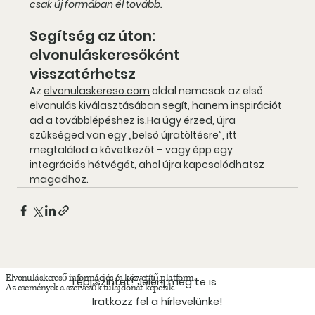
csak új formában él tovább.
Segítség az úton: 
elvonuláskeresőként 
visszatérhetsz
Az 
elvonulaskereso.com
 oldal nemcsak az első 
elvonulás kiválasztásában segít, hanem inspirációt 
ad a továbblépéshez is.Ha úgy érzed, újra 
szükséged van egy „belső újratöltésre”, itt 
megtalálod a következőt – vagy épp 
egy 
integrációs hétvégét
, ahol újra kapcsolódhatsz 
magadhoz.
Elvonuláskereső információs és közvetítő platform.
Lépj szintet! Jelenj meg te is
Az események a szervezők tulajdonát képezik.
Iratkozz fel a hírlevelünke!