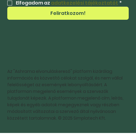
Elfogadom az 
adatkezelési tájékoztatót
*
Feliratkozom!
Az "Ashrama elvonuláskereső" platform kizárólag
információs és közvetítő célokat szolgál, és nem vállal
felelősséget az események lebonyolításáért. A
platformon megjelenő események a szervezők
tulajdonát képezik. A platformon megjelenő cím, leírás,
képek és egyéb adatok megegyeznek vagy részben
módosított változatai a szervező által nyilvánosan
közzétett tartalomnak. © 2025 Simplatech Kft.